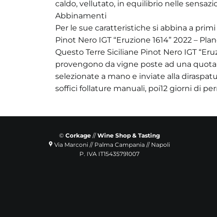
caldo, vellutato, in equilibrio nelle sensaz
Abbinamenti
Per le sue caratteristiche si abbina a primi
Pinot Nero IGT “Eruzione 1614” 2022 – Plan
Questo Terre Siciliane Pinot Nero IGT “Eru
provengono da vigne poste ad una quota di 
selezionate a mano e inviate alla diraspat
soffici follature manuali, poi12 giorni di 
©
Corkage
//
Wine Shop & Tasting
Via Marconi // Palma Campania // Napoli
P. IVA IT15435791007