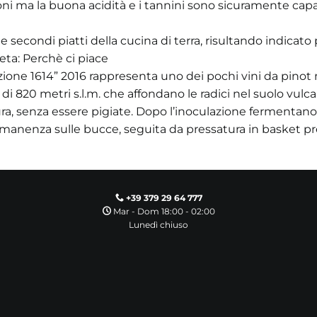
ioni ma la buona acidità e i tannini sono sicuramente capaci
 e secondi piatti della cucina di terra, risultando indicato 
eta: Perchè ci piace
zione 1614” 2016 rappresenta uno dei pochi vini da pinot 
820 metri s.l.m. che affondano le radici nel suolo vulcani
ura, senza essere pigiate. Dopo l’inoculazione fermentano 
permanenza sulle bucce, seguita da pressatura in basket pr
+39 379 29 64 777
Mar - Dom 18:00 - 02:00
Lunedì chiuso