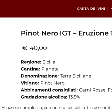
CARTA DEI VINI
Pinot Nero IGT – Eruzione 
€
40,00
Regione:
Sicilia
Cantina:
Planeta
Denominazione:
Terre Siciliane
Vitigno:
Pinot Nero
Abbinamenti consigliati:
Carni Rosse, F
Gradazione alcolica:
13,5%
l naso è complesso, con note di piccoli frutti rossi unite 