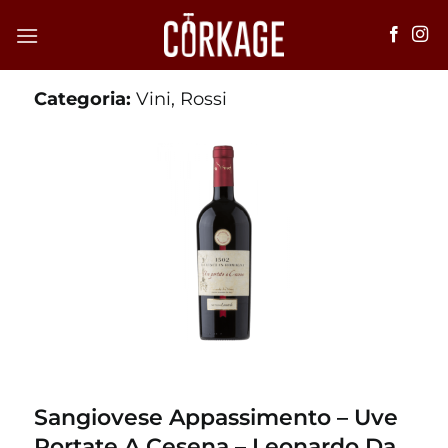
Salta
ai
contenuti
Categoria:
Vini
,
Rossi
Sangiovese Appassimento – Uve
Portate A Cesena – Leonardo Da