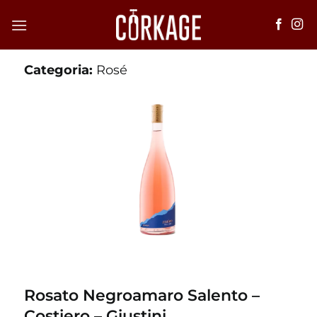
Salta
ai
contenuti
Categoria:
Rosé
Rosato Negroamaro Salento –
Costiero – Giustini