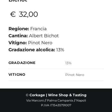
€
32,00
Regione:
Francia
Cantina:
Albert Bichot
Vitigno:
Pinot Nero
Gradazione alcolica:
13%
GRADAZIONE
13%
VITIGNO
Pinot Nero
©
Corkage | Wine Shop & Tasting
Via Marconi // Palma Campania // Napoli
P.IVA IT15435791007