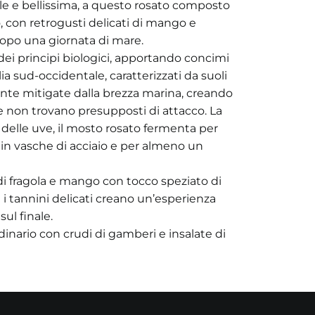
bile e bellissima, a questo rosato composto
o, con retrogusti delicati di mango e
dopo una giornata di mare.
o dei principi biologici, apportando concimi
ilia sud-occidentale, caratterizzati da suoli
nte mitigate dalla brezza marina, creando
he non trovano presupposti di attacco. La
 delle uve, il mosto rosato fermenta per
si in vasche di acciaio e per almeno un
i di fragola e mango con tocco speziato di
 e i tannini delicati creano un’esperienza
ul finale.
inario con crudi di gamberi e insalate di