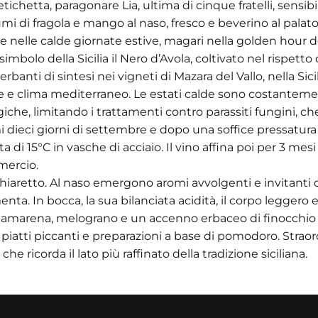
tichetta, paragonare Lia, ultima di cinque fratelli, sensi
fumi di fragola e mango al naso, fresco e beverino al palat
 nelle calde giornate estive, magari nella golden hour 
simbolo della Sicilia il Nero d’Avola, coltivato nel rispett
erbanti di sintesi nei vigneti di Mazara del Vallo, nella Sic
e e clima mediterraneo. Le estati calde sono costanteme
giche, limitando i trattamenti contro parassiti fungini, c
i dieci giorni di settembre e dopo una soffice pressatura
a di 15°C in vasche di acciaio. Il vino affina poi per 3 me
mercio.
osa chiaretto. Al naso emergono aromi avvolgenti e invitant
menta. In bocca, la sua bilanciata acidità, il corpo leggero
i amarena, melograno e un accenno erbaceo di finocchio s
iatti piccanti e preparazioni a base di pomodoro. Straord
he ricorda il lato più raffinato della tradizione siciliana.