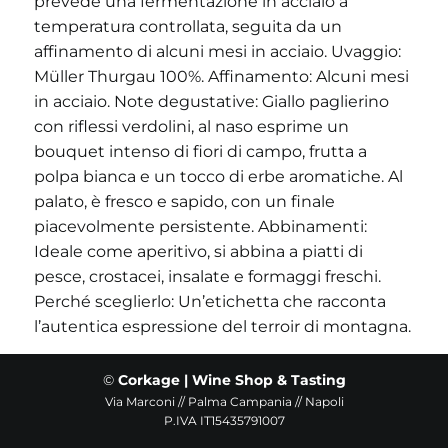
prevede una fermentazione in acciaio a
temperatura controllata, seguita da un
affinamento di alcuni mesi in acciaio. Uvaggio:
Müller Thurgau 100%. Affinamento: Alcuni mesi
in acciaio. Note degustative: Giallo paglierino
con riflessi verdolini, al naso esprime un
bouquet intenso di fiori di campo, frutta a
polpa bianca e un tocco di erbe aromatiche. Al
palato, è fresco e sapido, con un finale
piacevolmente persistente. Abbinamenti:
Ideale come aperitivo, si abbina a piatti di
pesce, crostacei, insalate e formaggi freschi.
Perché sceglierlo: Un’etichetta che racconta
l’autentica espressione del terroir di montagna.
©
Corkage | Wine Shop & Tasting
Via Marconi // Palma Campania // Napoli
P.IVA IT15435791007