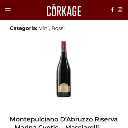
Salta
ai
contenuti
Categoria:
Vini
,
Rossi
Montepulciano D’Abruzzo Riserva
– Marina Cvetic – Masciarelli