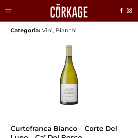
Salta
ai
contenuti
Categoria:
Vini
,
Bianchi
Curtefranca Bianco – Corte Del
Lupo – Ca’ Del Bosco