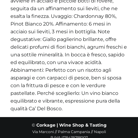
avviene in acciaio e piccole botti di rovere,
seguita da un affinamento sui lieviti, che ne
esalta la finezza. Uvaggio: Chardonnay 80%,
Pinot Bianco 20%. Affinamento: 6 mesi in
acciaio sui lieviti, 3 mesi in bottiglia. Note
degustative: Giallo paglierino brillante, offre
delicati profumi di fiori bianchi, agrumi freschi e
una sottile mineralità. In bocca è fresco, sapido
ed equilibrato, con una vivace acidità.
Abbinamenti: Perfetto con un risotto agli
asparagi e con carpacci di pesce, ben si sposa
con la frittura di pesce e con le verdure
pastellate. Perché sceglierlo: Un vino bianco
equilibrato e vibrante, espressione pura della
qualità Ca’ Del Bosco.
©
Corkage | Wine Shop & Tasting
Via Marconi // Palma Campania // Napoli
P.IVA IT15435791007