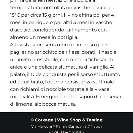
prima della fermentazione alcolica a
temperatura controllata in vasche d’acciaio a
15°C per circa 15 giorni. Il vino affina poi per 4
mesi in barrique e per altri 3 mesi in vasche
d’acciaio, concludendo l’affinamento con
almeno un mese in bottiglia.
Alla vista si presenta con un intenso giallo
paglierino arricchito da riflessi dorati. Il naso è
un invito irresistibile, con note di fichi secchi,
anice e una delicata sfumatura di vaniglia. Al
palato, il Dida conquista per il sorso strutturato
ed equilibrato, l’ottima persistenza sul finale
con richiami di nocciole tostate e la vivace
mineralità. Emergono anche sapori di conserva
di limone, albicocca matura.
©
Corkage | Wine Shop & Tasting
Via Marconi // Palma Campania // Napoli
P.IVA IT15435791007