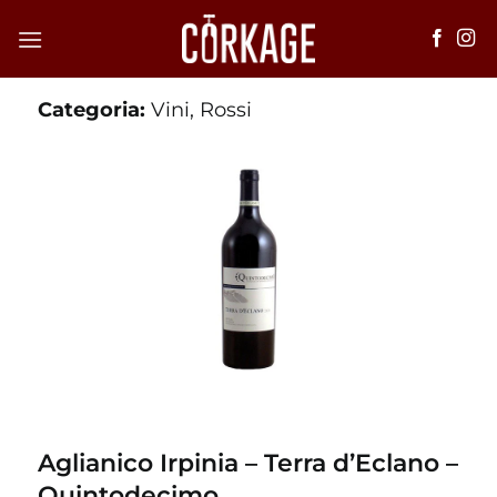
Salta
ai
contenuti
Categoria:
Vini
,
Rossi
Aglianico Irpinia – Terra d’Eclano –
Quintodecimo